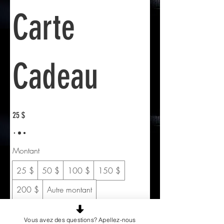
Carte
Cadeau
25 $
Montant
25 $
50 $
100 $
150 $
200 $
Autre montant
Quantité
Vous avez des questions? Apellez-nous