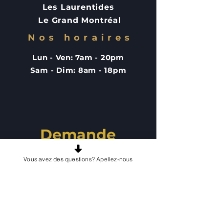
Les Laurentides
Le Grand Montréal
Nos horaires
Lun - Ven: 7am - 20pm
Sam - Dim: 8am - 18pm
Demande
d'information
Vous avez des questions? Apellez-nous
Veuillez remplir le formulaire ci-dessous.
Prénom