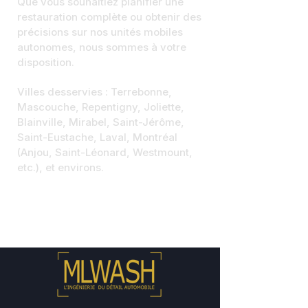
Que vous souhaitiez planifier une
restauration complète ou obtenir des
précisions sur nos unités mobiles
autonomes, nous sommes à votre
disposition.
Villes desservies : Terrebonne,
Mascouche, Repentigny, Joliette,
Blainville, Mirabel, Saint-Jérôme,
Saint-Eustache, Laval, Montréal
(Anjou, Saint-Léonard, Westmount,
etc.), et environs.