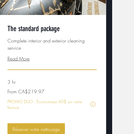
The standard package
Complete interior and exterior cleaning
service
Read More
3 hr
From
From CA$219.97
219.97
Canadian
dollars
final price are calculated at checkout.
PROMO DUO : Économisez 40$ sur votre
Eligibility and final price a
facture
Réserver votre nettoyage