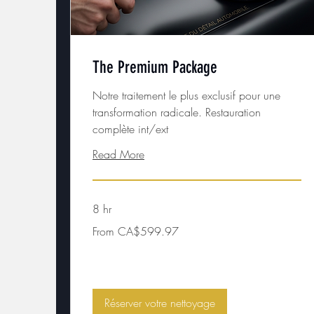
The Premium Package
Notre traitement le plus exclusif pour une
transformation radicale. Restauration
complète int/ext
Read More
8 hr
From
From CA$599.97
599.97
Canadian
dollars
Réserver votre nettoyage