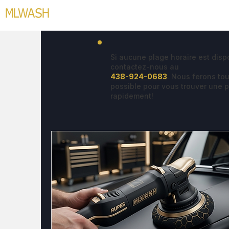
Main page
Services offered
Business 
Si aucune plage horaire est disp
contactez-nous au
438-924-0683
. Nous ferons tou
possible pour vous trouver une 
rapidement!