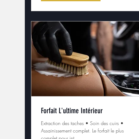
Forfait L'ultime Intérieur
Extraction des taches • Soin des cuirs •
Assainissement complet. Le forfait le plus
complet pour int