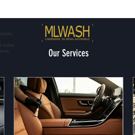
Services
Contact
onible,
t notre
Our Services
place