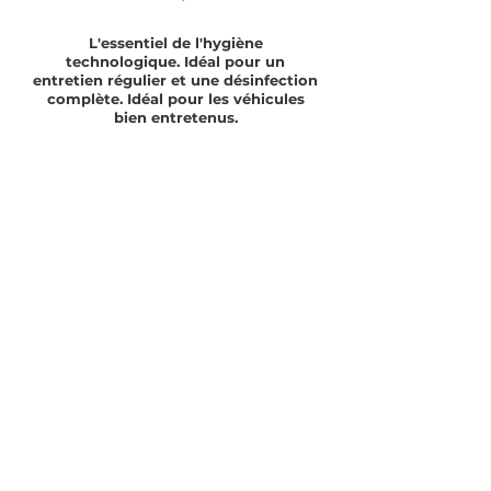
L'essentiel de l'hygiène
technologique. Idéal pour un
entretien régulier et une désinfection
complète. Idéal pour les véhicules
bien entretenus.
$99.99
Duration 1.5 hours
Classic interior
Our professional basic interior cleaning - best for
well-maintained vehicles.
Popular Extensions: Stain Removal ($60), Light Pet
Hair Removal ($29)
-Wipe and clean all surfaces
-Double vacuum interior
Cleaning carpets, rugs and floor mats
-Clean crevices, vents, cup holders, etc.
-Clean and protect plastics
-Leather revitalizing treatment
-High pressure air eruption
-Clean windows and mirrors
-Air freshener treatment
-Cleaning the trunk