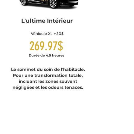
L'ultime Intérieur
Véhicule XL +30$
269.97$
Durée de 4.5 heures
Le sommet du soin de l'habitacle.
Pour une transformation totale,
incluant les zones souvent
négligées et les odeurs tenaces.
$209.99
Duration 3-4 hours
Shampoo and deep cleansing
Our most comprehensive interior cleaning
package for a deep clean.