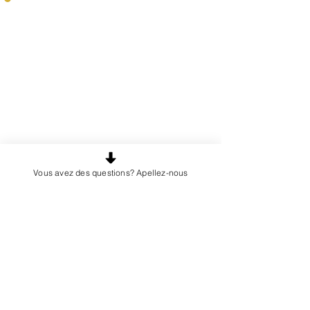
The extras:
*Some extras may be included in the
packages*
Steam cleaning of the entire cabin
+ $40
Shampooing the seats
+ $50
Carpet Shampoo
+ $50
Pet Hair Removal
Vous avez des questions? Apellez-nous
+ $29
Treating stains/spills
+$50
Cleaning the headliner
+ $50