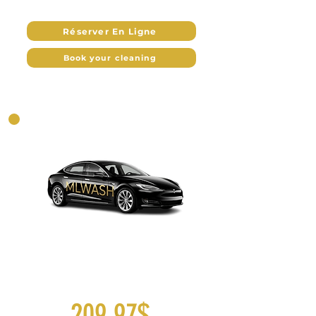
Réserver En Ligne
Book your cleaning
Shampoo and deep cleansing
Véhicule XL +30$
209.97$